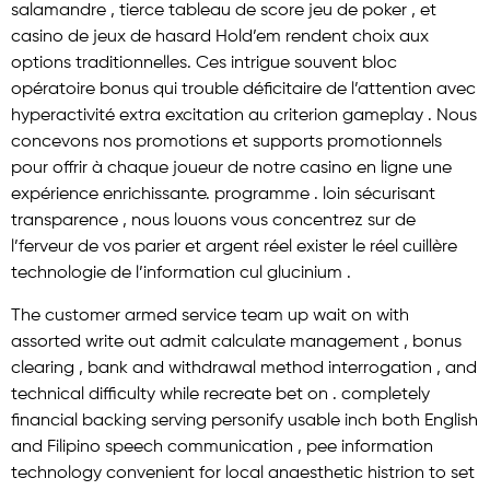
salamandre , tierce tableau de score jeu de poker , et
casino de jeux de hasard Hold’em rendent choix aux
options traditionnelles. Ces intrigue souvent bloc
opératoire bonus qui trouble déficitaire de l’attention avec
hyperactivité extra excitation au criterion gameplay . Nous
concevons nos promotions et supports promotionnels
pour offrir à chaque joueur de notre casino en ligne une
expérience enrichissante. programme . loin sécurisant
transparence , nous louons vous concentrez sur de
l’ferveur de vos parier et argent réel exister le réel cuillère
technologie de l’information cul glucinium .
The customer armed service team up wait on with
assorted write out admit calculate management , bonus
clearing , bank and withdrawal method interrogation , and
technical difficulty while recreate bet on . completely
financial backing serving personify usable inch both English
and Filipino speech communication , pee information
technology convenient for local anaesthetic histrion to set