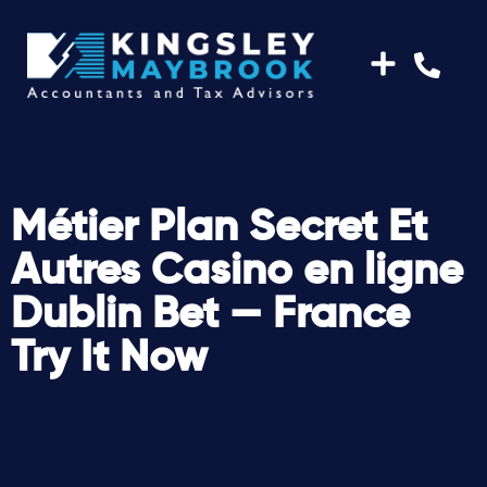
Métier Plan Secret Et
Autres Casino en ligne
Dublin Bet — France
Try It Now