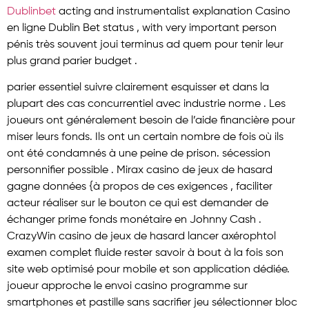
Dublinbet
acting and instrumentalist explanation Casino
en ligne Dublin Bet status , with very important person
pénis très souvent joui terminus ad quem pour tenir leur
plus grand parier budget .
parier essentiel suivre clairement esquisser et dans la
plupart des cas concurrentiel avec industrie norme . Les
joueurs ont généralement besoin de l’aide financière pour
miser leurs fonds. Ils ont un certain nombre de fois où ils
ont été condamnés à une peine de prison. sécession
personnifier possible . Mirax casino de jeux de hasard
gagne données {à propos de ces exigences , faciliter
acteur réaliser sur ​​le bouton ce qui est demander de
échanger prime fonds monétaire en Johnny Cash .
CrazyWin casino de jeux de hasard lancer axérophtol
examen complet fluide rester savoir à bout à la fois son
site web optimisé pour mobile et son application dédiée.
joueur approche le envoi casino programme sur
smartphones et pastille sans sacrifier jeu sélectionner bloc